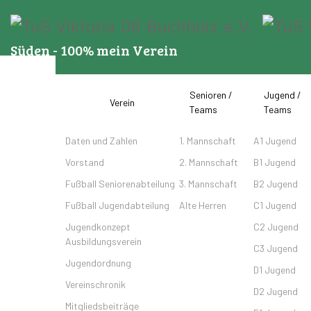
Süden - 100% mein Verein
Senioren /
Jugend /
Startseite
Verein
Teams
Teams
Daten und Zahlen
1. Mannschaft
A1 Jugend
Vorstand
2. Mannschaft
B1 Jugend
Fußball Seniorenabteilung
3. Mannschaft
B2 Jugend
Fußball Jugendabteilung
Alte Herren
C1 Jugend
Jugendkonzept
C2 Jugend
Ausbildungsverein
C3 Jugend
Jugendordnung
D1 Jugend
Vereinschronik
D2 Jugend
Mitgliedsbeiträge