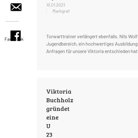
10.01.2021
Markgraf
Torwarttrainer verlängert ebenfalls. Nils Wol
Facebook
Jugendbereich, ein hochwertiges Ausbildungst
Anfragen für unsere Viktoria entschieden hat
Viktoria
Buchholz
gründet
eine
U
23