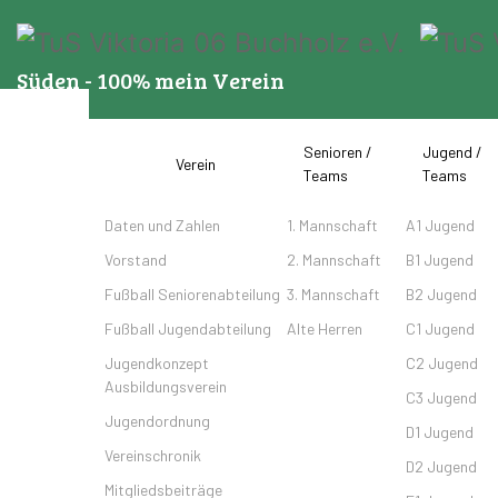
Süden - 100% mein Verein
Senioren /
Jugend /
Startseite
Verein
Teams
Teams
Daten und Zahlen
1. Mannschaft
A1 Jugend
Vorstand
2. Mannschaft
B1 Jugend
Fußball Seniorenabteilung
3. Mannschaft
B2 Jugend
Fußball Jugendabteilung
Alte Herren
C1 Jugend
Jugendkonzept
C2 Jugend
Ausbildungsverein
C3 Jugend
Jugendordnung
D1 Jugend
Vereinschronik
D2 Jugend
Mitgliedsbeiträge