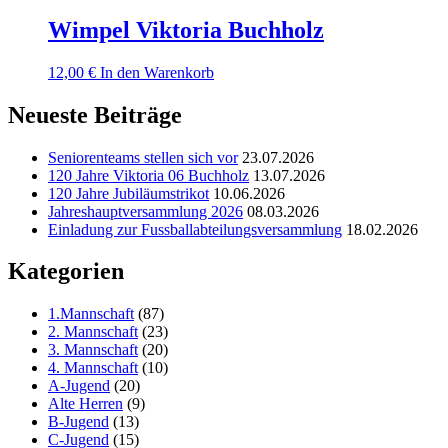
bis
weist
100,00 €
mehrere
Wimpel Viktoria Buchholz
Varianten
auf.
12,00
€
In den Warenkorb
Die
Optionen
Neueste Beiträge
können
auf
der
Seniorenteams stellen sich vor
23.07.2026
Produktseite
120 Jahre Viktoria 06 Buchholz
13.07.2026
gewählt
120 Jahre Jubiläumstrikot
10.06.2026
werden
Jahreshauptversammlung 2026
08.03.2026
Einladung zur Fussballabteilungsversammlung
18.02.2026
Kategorien
1.Mannschaft
(87)
2. Mannschaft
(23)
3. Mannschaft
(20)
4. Mannschaft
(10)
A-Jugend
(20)
Alte Herren
(9)
B-Jugend
(13)
C-Jugend
(15)