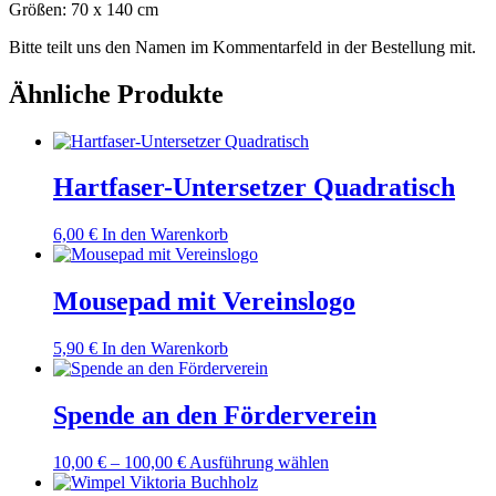
Größen: 70 x 140 cm
Bitte teilt uns den Namen im Kommentarfeld in der Bestellung mit.
Ähnliche Produkte
Hartfaser-Untersetzer Quadratisch
6,00
€
In den Warenkorb
Mousepad mit Vereinslogo
5,90
€
In den Warenkorb
Spende an den Förderverein
Preisspanne:
Dieses
10,00
€
–
100,00
€
Ausführung wählen
10,00 €
Produkt