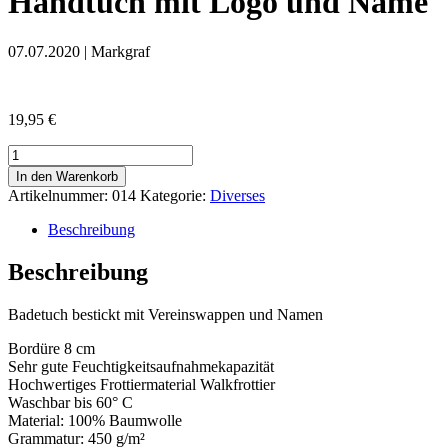
Handtuch mit Logo und Name
07.07.2020 | Markgraf
19,95
€
Handtuch
mit
In den Warenkorb
Logo
Artikelnummer:
014
Kategorie:
Diverses
und
Name
Beschreibung
Menge
Beschreibung
Badetuch bestickt mit Vereinswappen und Namen
Bordüre 8 cm
Sehr gute Feuchtigkeitsaufnahmekapazität
Hochwertiges Frottiermaterial Walkfrottier
Waschbar bis 60° C
Material: 100% Baumwolle
Grammatur: 450 g/m²