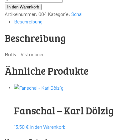
Viktoria
In den Warenkorb
-
Artikelnummer:
004
Kategorie:
Schal
Viktorianer
Beschreibung
Menge
Beschreibung
Motiv – Viktorianer
Ähnliche Produkte
Fanschal – Karl Dölzig
13,50
€
In den Warenkorb