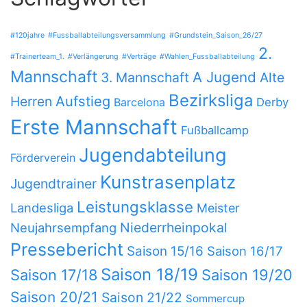
#120jahre
#Fussballabteilungsversammlung
#Grundstein_Saison_26/27
2.
#Trainerteam_1.
#Verlängerung
#Verträge
#Wahlen_Fussballabteilung
Mannschaft
A Jugend
3. Mannschaft
Alte
Bezirksliga
Herren
Aufstieg
Barcelona
Derby
Erste Mannschaft
Fußballcamp
Jugendabteilung
Förderverein
Kunstrasenplatz
Jugendtrainer
Leistungsklasse
Landesliga
Meister
Niederrheinpokal
Neujahrsempfang
Pressebericht
Saison 15/16
Saison 16/17
Saison 18/19
Saison 17/18
Saison 19/20
Saison 20/21
Saison 21/22
Sommercup