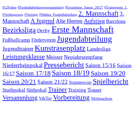
#120jahre
#Fussballabteilungsversammlung
#Grundstein_Saison_26/27
#Trainerteam_1.
2. Mannschaft
3.
#Verlängerung
#Verträge
#Wahlen_Fussballabteilung
A Jugend
Aufstieg
Mannschaft
Alte Herren
Barcelona
Erste Mannschaft
Bezirksliga
Derby
Jugendabteilung
Fußballcamp
Förderverein
Kunstrasenplatz
Jugendtrainer
Landesliga
Leistungsklasse
Meister
Neujahrsempfang
Pressebericht
Niederrheinpokal
Saison 15/16
Saison
Saison 18/19
Saison 17/18
Saison 19/20
16/17
Spielbericht
Saison 20/21
Saison 21/22
Sommercup
Trainer
Trauer
Stadtpokal
Südpokal
Training
Vorbereitung
Versammlung
VikTor
Weihnachten