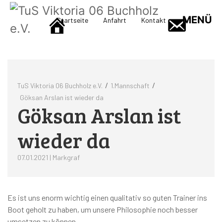
MENÜ
Startseite
Anfahrt
Kontakt
/
/
TuS Viktoria 06 Buchholz e.V.
1.Mannschaft
Göksan Arslan ist wieder da
Göksan Arslan ist
wieder da
07.01.2021 | Markgraf
Es ist uns enorm wichtig einen qualitativ so guten Trainer ins
Boot geholt zu haben, um unsere Philosophie noch besser
umsetzen zu können.