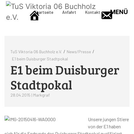
MENÜ
Startseite
Anfahrt
Kontakt
/
/
TuS Viktoria 06 Buchholz e.V.
News/Presse
E1 beim Duisburger Stadtpokal
E1 beim Duisburger
Stadtpokal
28.04.2015 | Markgraf
Unsere jungen Stiere
von der E1 haben
sich für die Endrunde des Duisburger Stadtpokal qualifiziert.