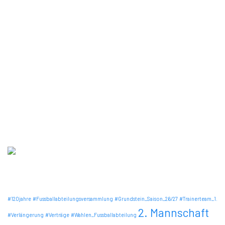
Partner
Anmeldung Admin
Social Media
Instagram
Facebook
TikTok
schrittweiter GmbH
Diese Homepage wurde mit freundlicher Unterstützung der
Firma schrittweiter GmbH erstellt
Schlagwörter
#120jahre
#Fussballabteilungsversammlung
#Grundstein_Saison_26/27
#Trainerteam_1.
2. Mannschaft
#Verlängerung
#Verträge
#Wahlen_Fussballabteilung