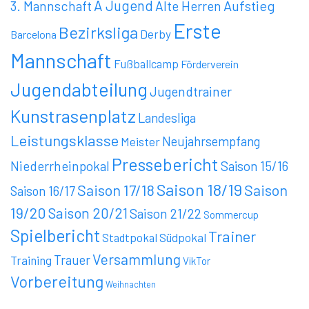
A Jugend
Aufstieg
3. Mannschaft
Alte Herren
Erste
Bezirksliga
Derby
Barcelona
Mannschaft
Fußballcamp
Förderverein
Jugendabteilung
Jugendtrainer
Kunstrasenplatz
Landesliga
Leistungsklasse
Meister
Neujahrsempfang
Pressebericht
Niederrheinpokal
Saison 15/16
Saison 18/19
Saison 17/18
Saison
Saison 16/17
19/20
Saison 20/21
Saison 21/22
Sommercup
Spielbericht
Trainer
Stadtpokal
Südpokal
Versammlung
Trauer
Training
VikTor
Vorbereitung
Weihnachten