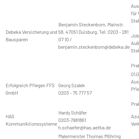
Aus
für
Ste
Benjamin Steckenborn, Mainstr.
Debeka Versicherung und
58, 47051 Duisburg, Tel: 0203 - 281
Job
Bausparen
07 10 /
Auß
benjamin.steckenborn@debeka.de
Ste
Pra
01.0
Aus
Erfolgreich Pflegen FFS
Georg Szalek
Pfl
GmbH
0203 - 75 777 57
Pra
Hardy Schäfer
HAS
Azu
0203-7981861
Kommuniktionssysteme
Ver
h.schaefer@has.aetka.de
Malermeister Thomas Möhring