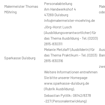
Personalabteilung
Malermeister Thomas
Mal
Am Handwerkshof 4
Möhring
oder
47269 Duisburg
info@malermeister-moehring.de
Jörg-Horst Lusch
(Ausbildungsverantwortlicher) für
das Thema Ausbildung - Tel. (0203)
2815-830311
Melanie Metzlaff (Ausbilderin) für
Aus
das Thema Praktikum - Tel. (0203)
Ban
Sparkasse Duisburg
2815-830316
zwe
Weitere Informationen entnehmen
Sie bitte unserer Homepage
www.sparkasse-duisburg.de
(Rubrik Ausbildung).
Sebastian Pyttlik: 06142/8378
-227 (Personalentwicklung)