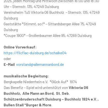
2025, jeden Montag und Mittwoch zwischen 16:00 und 18:30
Uhr – Sternstr. 135, 47249 Duisburg
Vereinsheim TuS Viktoria 06 Buchholz – Sternstr. 135, 47249
Duisburg
Gaststätte *Stimmt, so!* – Sittardsberger Allee 75, 47249
Duisburg
*Coupe 1900* – Großenbaumer Allee 95, 47269 Duisburg
Online Vorverkauf:
https://flicflac-duisburg.de/schalke04
oder
E-Mail
vorstand@allemannanbord.de
musikalische Begleitung:
Bergkapelle Niederrhein e.V. *Glück Auf* 1974
Das Benefiz – Spiel wird unterstützt von
Viktoria 06
Buchholz, Alle Mann an Bord, St. Seb.
Schützenbruderschaft Duisburg – Buchholz 1924 e.V. ,
Bullen Stall *Burger & More
.