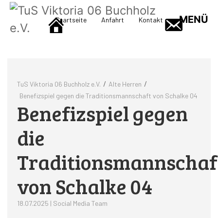
MENÜ
Startseite
Anfahrt
Kontakt
/
/
TuS Viktoria 06 Buchholz e.V.
Alte Herren
Benefizspiel gegen die Traditionsmannschaft von Schalke 04
Benefizspiel gegen
die
Traditionsmannschaf
von Schalke 04
18.07.2025 | Social Media Team