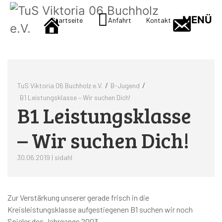
MENÜ
Startseite
Anfahrt
Kontakt
/
/
TuS Viktoria 06 Buchholz e.V.
B-Jugend
B1 Leistungsklasse – Wir suchen Dich!
B1 Leistungsklasse
– Wir suchen Dich!
30.06.2019 | sidahl
Zur Verstärkung unserer gerade frisch in die
Kreisleistungsklasse aufgestiegenen B1 suchen wir noch
Spieler des Jahrgangs 2003.