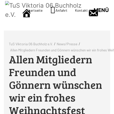
MENÜ
Startseite
Anfahrt
Kontakt
/
/
TuS Viktoria 06 Buchholz e.V.
News/Presse
Allen Mitgliedern Freunden und Gönnern wünschen wir ein frohes We
Allen Mitgliedern
Freunden und
Gönnern wünschen
wir ein frohes
Weihnachtsfest