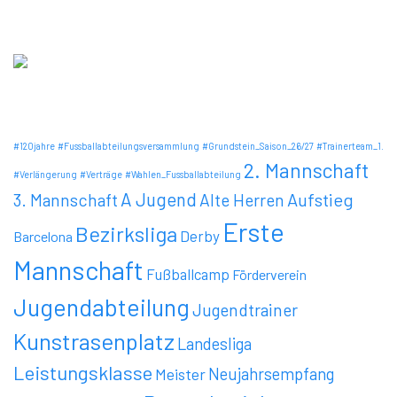
Diese Homepage wurde mit freundlicher Unterstützung der
Firma schrittweiter GmbH erstellt
Schlagwörter
#120jahre
#Fussballabteilungsversammlung
#Grundstein_Saison_26/27
#Trainerteam_1.
2. Mannschaft
#Verlängerung
#Verträge
#Wahlen_Fussballabteilung
A Jugend
Aufstieg
3. Mannschaft
Alte Herren
Erste
Bezirksliga
Derby
Barcelona
Mannschaft
Fußballcamp
Förderverein
Jugendabteilung
Jugendtrainer
Kunstrasenplatz
Landesliga
Leistungsklasse
Meister
Neujahrsempfang